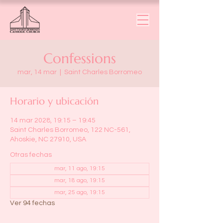
Confessions
mar, 14 mar
  |  
Saint Charles Borromeo
Horario y ubicación
14 mar 2028, 19:15 – 19:45
Saint Charles Borromeo, 122 NC-561,
Ahoskie, NC 27910, USA
Otras fechas
mar, 11 ago, 19:15
mar, 18 ago, 19:15
mar, 25 ago, 19:15
Ver 94 fechas