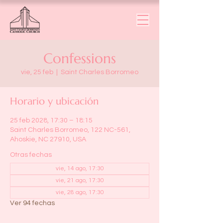
Confessions
vie, 25 feb
  |  
Saint Charles Borromeo
Horario y ubicación
25 feb 2028, 17:30 – 18:15
Saint Charles Borromeo, 122 NC-561,
Ahoskie, NC 27910, USA
Otras fechas
vie, 14 ago, 17:30
vie, 21 ago, 17:30
vie, 28 ago, 17:30
Ver 94 fechas