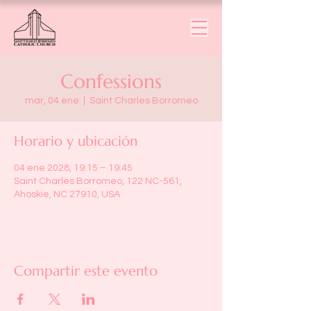
Confessions
mar, 04 ene
  |  
Saint Charles Borromeo
Horario y ubicación
04 ene 2028, 19:15 – 19:45
Saint Charles Borromeo, 122 NC-561,
Ahoskie, NC 27910, USA
Compartir este evento