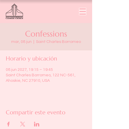
Confessions
mar, 08 jun
  |  
Saint Charles Borromeo
Horario y ubicación
08 jun 2027, 19:15 – 19:45
Saint Charles Borromeo, 122 NC-561,
Ahoskie, NC 27910, USA
Compartir este evento