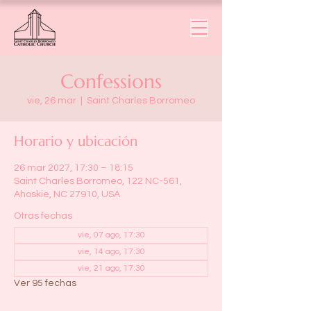
Confessions
vie, 26 mar
  |  
Saint Charles Borromeo
Horario y ubicación
26 mar 2027, 17:30 – 18:15
Saint Charles Borromeo, 122 NC-561,
Ahoskie, NC 27910, USA
Otras fechas
vie, 07 ago, 17:30
vie, 14 ago, 17:30
vie, 21 ago, 17:30
Ver 95 fechas