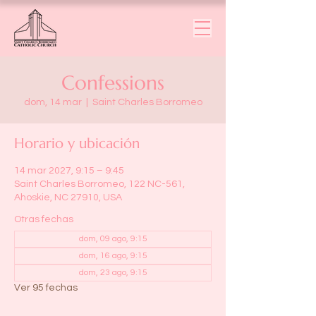
Confessions
dom, 14 mar
  |  
Saint Charles Borromeo
Horario y ubicación
14 mar 2027, 9:15 – 9:45
Saint Charles Borromeo, 122 NC-561,
Ahoskie, NC 27910, USA
Otras fechas
dom, 09 ago, 9:15
dom, 16 ago, 9:15
dom, 23 ago, 9:15
Ver 95 fechas