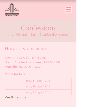
Confessions
mar, 09 mar
  |  
Saint Charles Borromeo
Horario y ubicación
09 mar 2027, 19:15 – 19:45
Saint Charles Borromeo, 122 NC-561,
Ahoskie, NC 27910, USA
Otras fechas
mar, 11 ago, 19:15
mar, 18 ago, 19:15
mar, 25 ago, 19:15
Ver 94 fechas