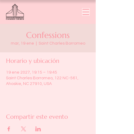
Confessions
mar, 19 ene
  |  
Saint Charles Borromeo
Horario y ubicación
19 ene 2027, 19:15 – 19:45
Saint Charles Borromeo, 122 NC-561,
Ahoskie, NC 27910, USA
Compartir este evento