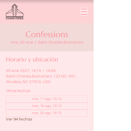
Confessions
mar, 05 ene
  |  
Saint Charles Borromeo
Horario y ubicación
05 ene 2027, 19:15 – 19:45
Saint Charles Borromeo, 122 NC-561,
Ahoskie, NC 27910, USA
Otras fechas
mar, 11 ago, 19:15
mar, 18 ago, 19:15
mar, 25 ago, 19:15
Ver 94 fechas