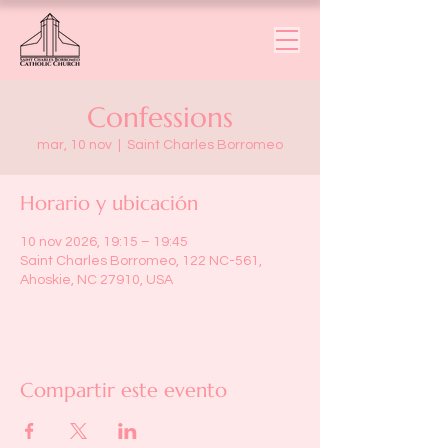
Confessions
mar, 10 nov
  |  
Saint Charles Borromeo
Horario y ubicación
10 nov 2026, 19:15 – 19:45
Saint Charles Borromeo, 122 NC-561,
Ahoskie, NC 27910, USA
Compartir este evento