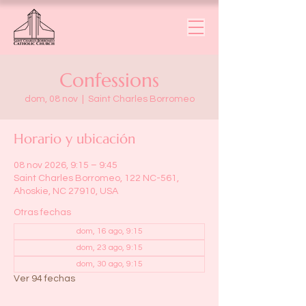
Confessions
dom, 08 nov
  |  
Saint Charles Borromeo
Horario y ubicación
08 nov 2026, 9:15 – 9:45
Saint Charles Borromeo, 122 NC-561,
Ahoskie, NC 27910, USA
Otras fechas
dom, 16 ago, 9:15
dom, 23 ago, 9:15
dom, 30 ago, 9:15
Ver 94 fechas