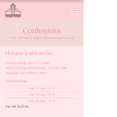
Confessions
mar, 03 nov
  |  
Saint Charles Borromeo
Horario y ubicación
03 nov 2026, 19:15 – 19:45
Saint Charles Borromeo, 122 NC-561,
Ahoskie, NC 27910, USA
Otras fechas
mar, 11 ago, 19:15
mar, 18 ago, 19:15
mar, 25 ago, 19:15
Ver 94 fechas