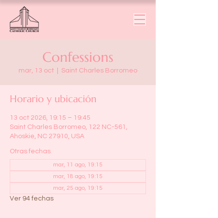
Confessions
mar, 13 oct
  |  
Saint Charles Borromeo
Horario y ubicación
13 oct 2026, 19:15 – 19:45
Saint Charles Borromeo, 122 NC-561,
Ahoskie, NC 27910, USA
Otras fechas
mar, 11 ago, 19:15
mar, 18 ago, 19:15
mar, 25 ago, 19:15
Ver 94 fechas