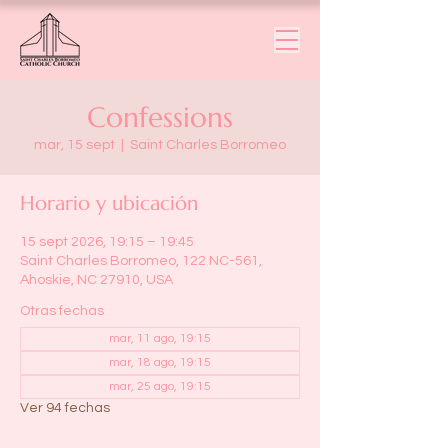
Confessions
mar, 15 sept
  |  
Saint Charles Borromeo
Horario y ubicación
15 sept 2026, 19:15 – 19:45
Saint Charles Borromeo, 122 NC-561,
Ahoskie, NC 27910, USA
Otras fechas
mar, 11 ago, 19:15
mar, 18 ago, 19:15
mar, 25 ago, 19:15
Ver 94 fechas