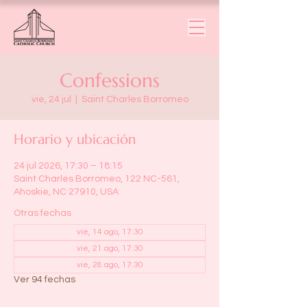
Confessions
vie, 24 jul
  |  
Saint Charles Borromeo
Horario y ubicación
24 jul 2026, 17:30 – 18:15
Saint Charles Borromeo, 122 NC-561,
Ahoskie, NC 27910, USA
Otras fechas
vie, 14 ago, 17:30
vie, 21 ago, 17:30
vie, 28 ago, 17:30
Ver 94 fechas