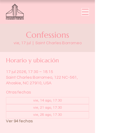
Confessions
vie, 17 jul
  |  
Saint Charles Borromeo
Horario y ubicación
17 jul 2026, 17:30 – 18:15
Saint Charles Borromeo, 122 NC-561,
Ahoskie, NC 27910, USA
Otras fechas
vie, 14 ago, 17:30
vie, 21 ago, 17:30
vie, 28 ago, 17:30
Ver 94 fechas