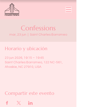
Confessions
mar, 23 jun
  |  
Saint Charles Borromeo
Horario y ubicación
23 jun 2026, 19:15 – 19:45
Saint Charles Borromeo, 122 NC-561,
Ahoskie, NC 27910, USA
Compartir este evento