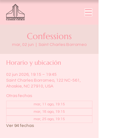
Confessions
mar, 02 jun
  |  
Saint Charles Borromeo
Horario y ubicación
02 jun 2026, 19:15 – 19:45
Saint Charles Borromeo, 122 NC-561,
Ahoskie, NC 27910, USA
Otras fechas
mar, 11 ago, 19:15
mar, 18 ago, 19:15
mar, 25 ago, 19:15
Ver 94 fechas