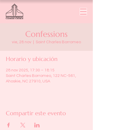
Confessions
vie, 28 nov
  |  
Saint Charles Borromeo
Horario y ubicación
28 nov 2025, 17:30 – 18:15
Saint Charles Borromeo, 122 NC-561,
Ahoskie, NC 27910, USA
Compartir este evento