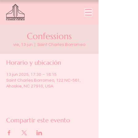
Confessions
vie, 13 jun
  |  
Saint Charles Borromeo
Horario y ubicación
13 jun 2025, 17:30 – 18:15
Saint Charles Borromeo, 122 NC-561,
Ahoskie, NC 27910, USA
Compartir este evento