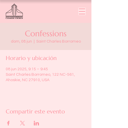
Confessions
dom, 08 jun
  |  
Saint Charles Borromeo
Horario y ubicación
08 jun 2025, 9:15 – 9:45
Saint Charles Borromeo, 122 NC-561,
Ahoskie, NC 27910, USA
Compartir este evento