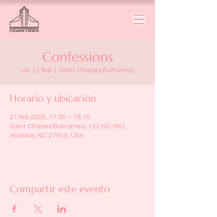
Confessions
vie, 21 feb
  |  
Saint Charles Borromeo
Horario y ubicación
21 feb 2025, 17:30 – 18:15
Saint Charles Borromeo, 122 NC-561,
Ahoskie, NC 27910, USA
Compartir este evento