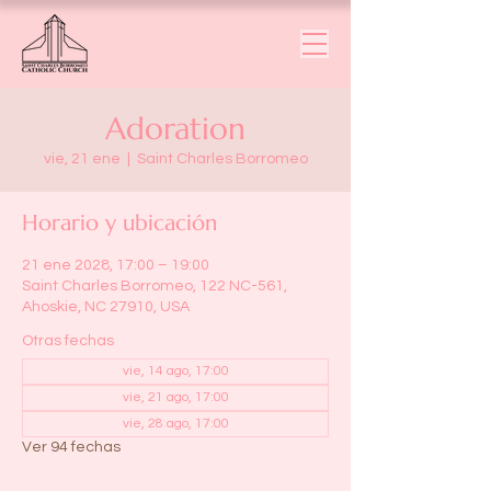
Adoration
vie, 21 ene
  |  
Saint Charles Borromeo
Horario y ubicación
21 ene 2028, 17:00 – 19:00
Saint Charles Borromeo, 122 NC-561,
Ahoskie, NC 27910, USA
Otras fechas
vie, 14 ago, 17:00
vie, 21 ago, 17:00
vie, 28 ago, 17:00
Ver 94 fechas