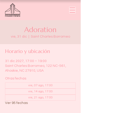
Adoration
vie, 31 dic
  |  
Saint Charles Borromeo
Horario y ubicación
31 dic 2027, 17:00 – 19:00
Saint Charles Borromeo, 122 NC-561,
Ahoskie, NC 27910, USA
Otras fechas
vie, 07 ago, 17:00
vie, 14 ago, 17:00
vie, 21 ago, 17:00
Ver 95 fechas