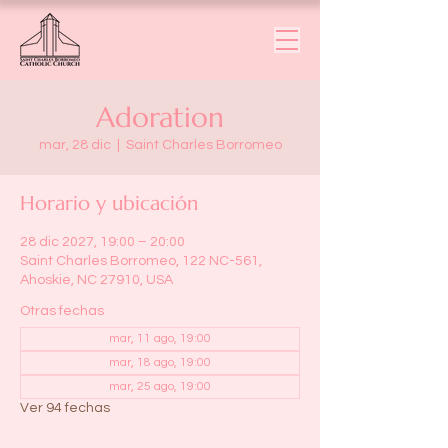
Adoration
mar, 28 dic
  |  
Saint Charles Borromeo
Horario y ubicación
28 dic 2027, 19:00 – 20:00
Saint Charles Borromeo, 122 NC-561,
Ahoskie, NC 27910, USA
Otras fechas
mar, 11 ago, 19:00
mar, 18 ago, 19:00
mar, 25 ago, 19:00
Ver 94 fechas