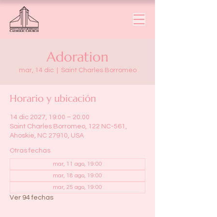
Adoration
mar, 14 dic
  |  
Saint Charles Borromeo
Horario y ubicación
14 dic 2027, 19:00 – 20:00
Saint Charles Borromeo, 122 NC-561,
Ahoskie, NC 27910, USA
Otras fechas
mar, 11 ago, 19:00
mar, 18 ago, 19:00
mar, 25 ago, 19:00
Ver 94 fechas