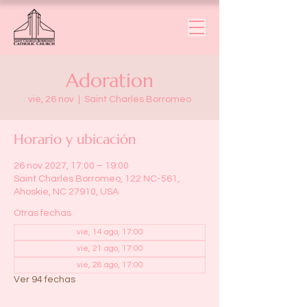
Adoration
vie, 26 nov
  |  
Saint Charles Borromeo
Horario y ubicación
26 nov 2027, 17:00 – 19:00
Saint Charles Borromeo, 122 NC-561,
Ahoskie, NC 27910, USA
Otras fechas
vie, 14 ago, 17:00
vie, 21 ago, 17:00
vie, 28 ago, 17:00
Ver 94 fechas