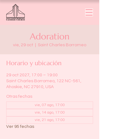
Adoration
vie, 29 oct
  |  
Saint Charles Borromeo
Horario y ubicación
29 oct 2027, 17:00 – 19:00
Saint Charles Borromeo, 122 NC-561,
Ahoskie, NC 27910, USA
Otras fechas
vie, 07 ago, 17:00
vie, 14 ago, 17:00
vie, 21 ago, 17:00
Ver 95 fechas