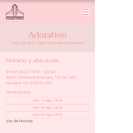
Adoration
mar, 05 oct
  |  
Saint Charles Borromeo
Horario y ubicación
05 oct 2027, 19:00 – 20:00
Saint Charles Borromeo, 122 NC-561,
Ahoskie, NC 27910, USA
Otras fechas
mar, 11 ago, 19:00
mar, 18 ago, 19:00
mar, 25 ago, 19:00
Ver 94 fechas