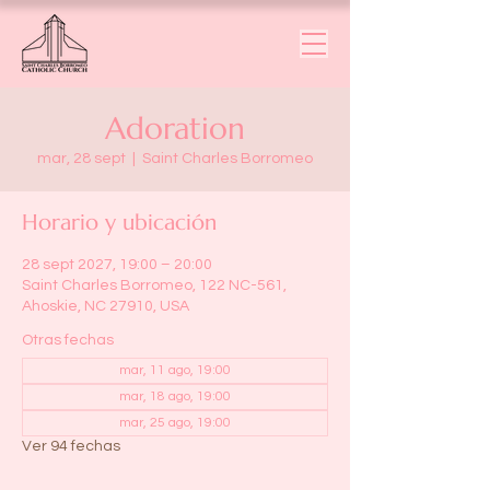
Adoration
mar, 28 sept
  |  
Saint Charles Borromeo
Horario y ubicación
28 sept 2027, 19:00 – 20:00
Saint Charles Borromeo, 122 NC-561,
Ahoskie, NC 27910, USA
Otras fechas
mar, 11 ago, 19:00
mar, 18 ago, 19:00
mar, 25 ago, 19:00
Ver 94 fechas