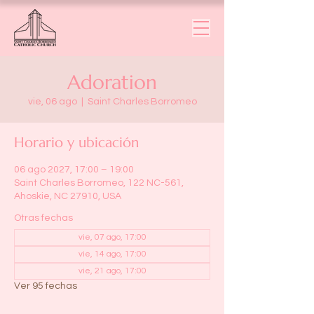
Adoration
vie, 06 ago
  |  
Saint Charles Borromeo
Horario y ubicación
06 ago 2027, 17:00 – 19:00
Saint Charles Borromeo, 122 NC-561,
Ahoskie, NC 27910, USA
Otras fechas
vie, 07 ago, 17:00
vie, 14 ago, 17:00
vie, 21 ago, 17:00
Ver 95 fechas