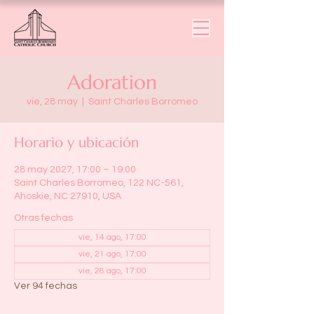
Adoration
vie, 28 may
  |  
Saint Charles Borromeo
Horario y ubicación
28 may 2027, 17:00 – 19:00
Saint Charles Borromeo, 122 NC-561,
Ahoskie, NC 27910, USA
Otras fechas
vie, 14 ago, 17:00
vie, 21 ago, 17:00
vie, 28 ago, 17:00
Ver 94 fechas