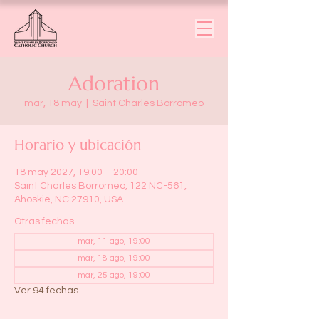
Adoration
mar, 18 may
  |  
Saint Charles Borromeo
Horario y ubicación
18 may 2027, 19:00 – 20:00
Saint Charles Borromeo, 122 NC-561,
Ahoskie, NC 27910, USA
Otras fechas
mar, 11 ago, 19:00
mar, 18 ago, 19:00
mar, 25 ago, 19:00
Ver 94 fechas