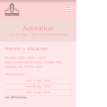
Adoration
mar, 22 sept
  |  
Saint Charles Borromeo
Horario y ubicación
22 sept 2026, 19:00 – 20:00
Saint Charles Borromeo, 122 NC-561,
Ahoskie, NC 27910, USA
Otras fechas
mar, 11 ago, 19:00
mar, 18 ago, 19:00
mar, 25 ago, 19:00
Ver 94 fechas