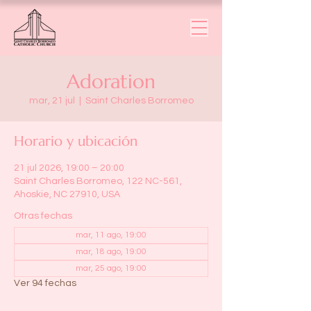
Adoration
mar, 21 jul
  |  
Saint Charles Borromeo
Horario y ubicación
21 jul 2026, 19:00 – 20:00
Saint Charles Borromeo, 122 NC-561,
Ahoskie, NC 27910, USA
Otras fechas
mar, 11 ago, 19:00
mar, 18 ago, 19:00
mar, 25 ago, 19:00
Ver 94 fechas