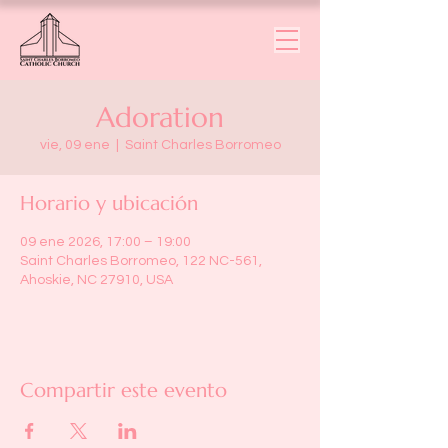
Adoration
vie, 09 ene
  |  
Saint Charles Borromeo
Horario y ubicación
09 ene 2026, 17:00 – 19:00
Saint Charles Borromeo, 122 NC-561,
Ahoskie, NC 27910, USA
Compartir este evento