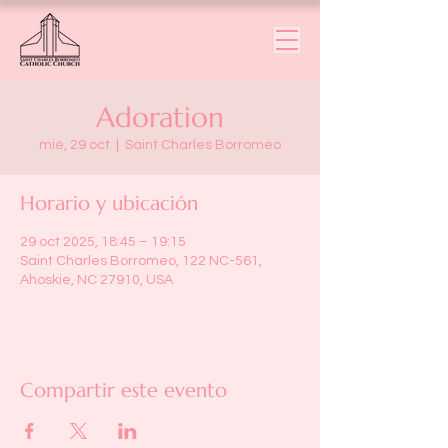
Adoration
mié, 29 oct
  |  
Saint Charles Borromeo
Horario y ubicación
29 oct 2025, 18:45 – 19:15
Saint Charles Borromeo, 122 NC-561,
Ahoskie, NC 27910, USA
Compartir este evento