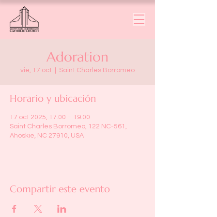
Adoration
vie, 17 oct
  |  
Saint Charles Borromeo
Horario y ubicación
17 oct 2025, 17:00 – 19:00
Saint Charles Borromeo, 122 NC-561,
Ahoskie, NC 27910, USA
Compartir este evento