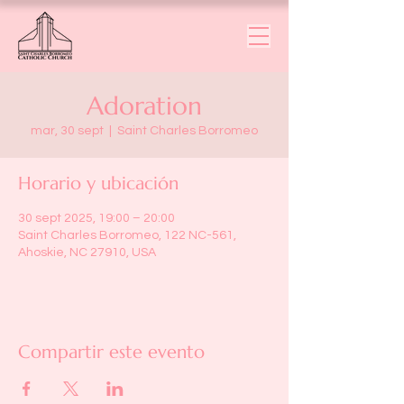
Adoration
mar, 30 sept
  |  
Saint Charles Borromeo
Horario y ubicación
30 sept 2025, 19:00 – 20:00
Saint Charles Borromeo, 122 NC-561,
Ahoskie, NC 27910, USA
Compartir este evento