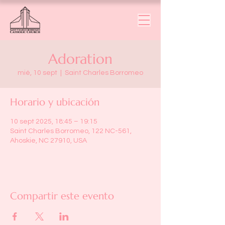
Adoration
mié, 10 sept
  |  
Saint Charles Borromeo
Horario y ubicación
10 sept 2025, 18:45 – 19:15
Saint Charles Borromeo, 122 NC-561,
Ahoskie, NC 27910, USA
Compartir este evento