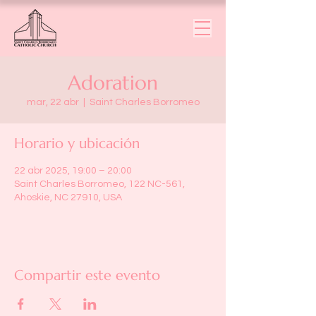
Adoration
mar, 22 abr
  |  
Saint Charles Borromeo
Horario y ubicación
22 abr 2025, 19:00 – 20:00
Saint Charles Borromeo, 122 NC-561,
Ahoskie, NC 27910, USA
Compartir este evento