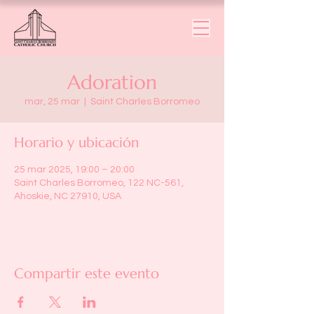
Adoration
mar, 25 mar
  |  
Saint Charles Borromeo
Horario y ubicación
25 mar 2025, 19:00 – 20:00
Saint Charles Borromeo, 122 NC-561,
Ahoskie, NC 27910, USA
Compartir este evento