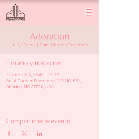
Adoration
mié, 29 ene
  |  
Saint Charles Borromeo
Horario y ubicación
29 ene 2025, 18:45 – 19:15
Saint Charles Borromeo, 122 NC-561,
Ahoskie, NC 27910, USA
Compartir este evento