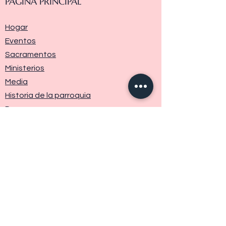
PÁGINA PRINCIPAL
Hogar
Eventos
Sacramentos
Ministerios
Media
Historia de la parroquia
Donar
Contáctenos
LINKS
Diocese of Raleigh
Vatican
Safe Environment