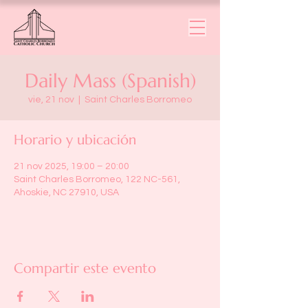
Daily Mass (Spanish)
vie, 21 nov
  |  
Saint Charles Borromeo
Horario y ubicación
21 nov 2025, 19:00 – 20:00
Saint Charles Borromeo, 122 NC-561,
Ahoskie, NC 27910, USA
Compartir este evento