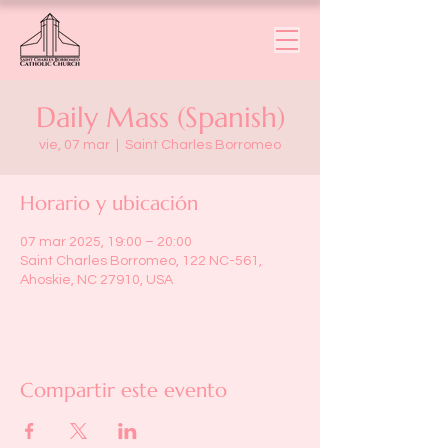
Daily Mass (Spanish)
vie, 07 mar
  |  
Saint Charles Borromeo
Horario y ubicación
07 mar 2025, 19:00 – 20:00
Saint Charles Borromeo, 122 NC-561,
Ahoskie, NC 27910, USA
Compartir este evento