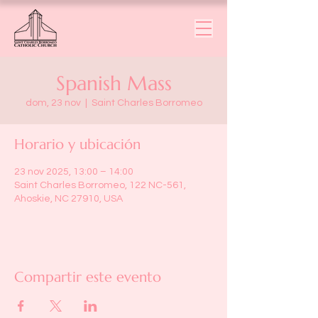
Spanish Mass
dom, 23 nov
  |  
Saint Charles Borromeo
Horario y ubicación
23 nov 2025, 13:00 – 14:00
Saint Charles Borromeo, 122 NC-561,
Ahoskie, NC 27910, USA
Compartir este evento