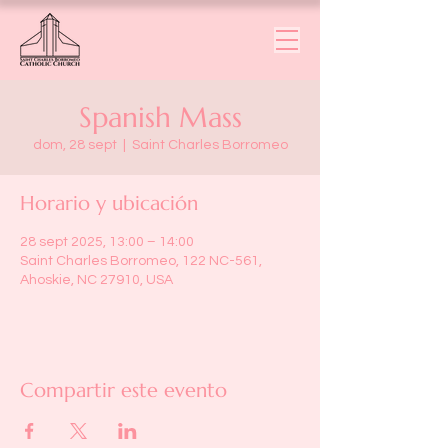
Spanish Mass
dom, 28 sept
  |  
Saint Charles Borromeo
Horario y ubicación
28 sept 2025, 13:00 – 14:00
Saint Charles Borromeo, 122 NC-561,
Ahoskie, NC 27910, USA
Compartir este evento