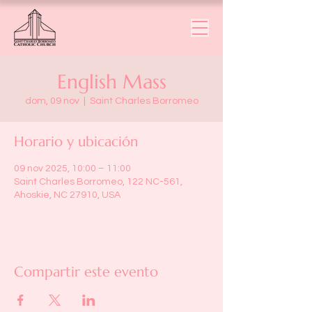
English Mass
dom, 09 nov
  |  
Saint Charles Borromeo
Horario y ubicación
09 nov 2025, 10:00 – 11:00
Saint Charles Borromeo, 122 NC-561,
Ahoskie, NC 27910, USA
Compartir este evento