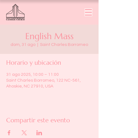
English Mass
dom, 31 ago
  |  
Saint Charles Borromeo
Horario y ubicación
31 ago 2025, 10:00 – 11:00
Saint Charles Borromeo, 122 NC-561,
Ahoskie, NC 27910, USA
Compartir este evento